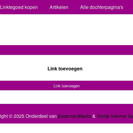
Linktegoed kopen
Artikelen
Alle dochterpagina's
Link toevoegen
Link toevoegen
ight © 2025 Onderdeel van
BaakmanMedia
&
Vrolijk Internet S